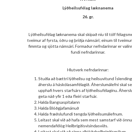
Lýðheilsufélag læknanema
26. gr.
Lýðheilsufélag læknanema skal skipað níu til tólf félags
tveimur af fyrsta, öðru og þriðja námsári; einum til tveimur 
fimmta og sjötta námsári. Formaður nefndarinnar er valinn
fundi nefndarinnar.
Hlutverk nefndarinnar:
Stuðla að bættri lýðheilsu og heilsuvitund Íslendin
áherslu á háskólasamfélagið. Áherslumálefni skal set
upphafi hvers starfsárs af lýðheilsufélaginu. Áhersl
geta náð yfir 1 eða fleiri starfsár.
Halda Bangsaspítalann
Halda Blóðgjafamánuð
Halda fræðslufundi tengda lýðheilsumálefnum.
Leitast skal við að hafa sem mest samstarf við önnu
nemendafélög Heilbrigðisvísindasviðs.
Leitast skal við að sinna alþjóðaheilbrigðismálum.