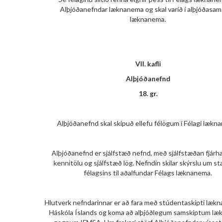
Alþjóðanefndar læknanema og skal varið í alþjóðasam
læknanema.
VII. kafli
Alþjóðanefnd
18. gr.
Alþjóðanefnd skal skipuð ellefu félögum í Félagi lækn
Alþjóðanefnd er sjálfstæð nefnd, með sjálfstæðan fjárha
kennitölu og sjálfstæð lög. Nefndin skilar skýrslu um st
félagsins til aðalfundar Félags læknanema.
Hlutverk nefndarinnar er að fara með stúdentaskipti læk
Háskóla Íslands og koma að alþjóðlegum samskiptum l