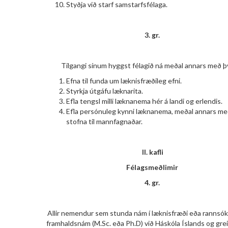
Styðja við starf samstarfsfélaga.
3. gr.
Tilgangi sínum hyggst félagið ná meðal annars með þv
Efna til funda um læknisfræðileg efni.
Styrkja útgáfu læknarita.
Efla tengsl milli læknanema hér á landi og erlendis.
Efla persónuleg kynni læknanema, meðal annars me
stofna til mannfagnaðar.
II.
kafli
Félagsmeðlimir
4. gr.
Allir nemendur sem stunda nám í læknisfræði eða rannsó
framhaldsnám (M.Sc. eða Ph.D) við Háskóla Íslands og grei