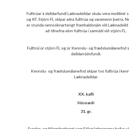
Fulltrúar á deildarfundi Læknadeildar skulu vera meðlimir s
og KF. Stjórn FL skipar aðra fulltrúa og varamenn þeirra
er stunda rannsóknartengt framhaldsnám við Læknadeild e
að tilnefna einn fulltrúa í samráði við stjórn FL.
Fulltrúi úr stjórn FL og úr Kennslu- og fræðslumálanefnd s
deildarráðsfundi.
Kennslu- og fræðslumálanefnd skipar tvo fulltrúa í kenn
Læknadeildar.
XX. kafli
Húsnæði
31. gr.
Fundar- og félagsherbergi sem Félag læknanema hefur a