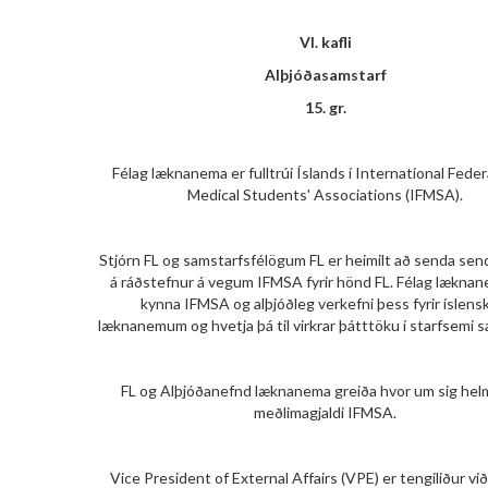
VI. kafli
Alþjóðasamstarf
15. gr.
Félag læknanema er fulltrúi Íslands í International Feder
Medical Students' Associations (IFMSA).
Stjórn FL og samstarfsfélögum FL er heimilt að senda send
á ráðstefnur á vegum IFMSA fyrir hönd FL. Félag læknan
kynna IFMSA og alþjóðleg verkefni þess fyrir íslen
læknanemum og hvetja þá til virkrar þátttöku í starfsemi 
FL og Alþjóðanefnd læknanema greiða hvor um sig helm
meðlimagjaldi IFMSA.
Vice President of External Affairs (VPE) er tengiliður vi