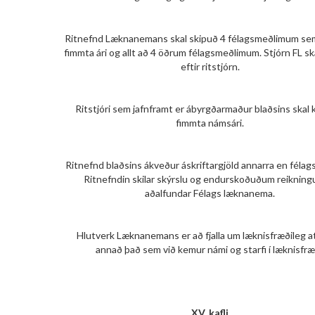
Ritnefnd Læknanemans skal skipuð 4 félagsmeðlimum se
fimmta ári og allt að 4 öðrum félagsmeðlimum. Stjórn FL sk
eftir ritstjórn.
Ritstjóri sem jafnframt er ábyrgðarmaður blaðsins skal 
fimmta námsári.
Ritnefnd blaðsins ákveður áskriftargjöld annarra en féla
Ritnefndin skilar skýrslu og endurskoðuðum reikningu
aðalfundar Félags læknanema.
Hlutverk Læknanemans er að fjalla um læknisfræðileg at
annað það sem við kemur námi og starfi í læknisfræ
XV. kafli