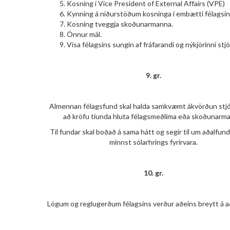
Kosning í Vice President of External Affairs (VPE)
Kynning á niðurstöðum kosninga í embætti félagsin
Kosning tveggja skoðunarmanna.
Önnur mál.
Vísa félagsins sungin af fráfarandi og nýkjörinni stjó
9. gr.
Almennan félagsfund skal halda samkvæmt ákvörðun stj
að kröfu tíunda hluta félagsmeðlima eða skoðunarm
Til fundar skal boðað á sama hátt og segir til um aðalfun
minnst sólarhrings fyrirvara.
10. gr.
Lögum og reglugerðum félagsins verður aðeins breytt á a