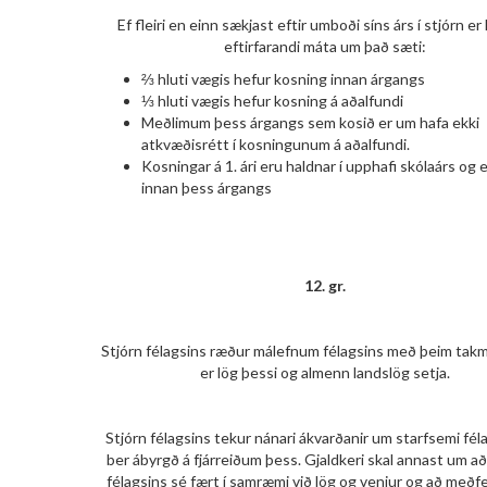
Ef fleiri en einn sækjast eftir umboði síns árs í stjórn er
eftirfarandi máta um það sæti:
⅔ hluti vægis hefur kosning innan árgangs
⅓ hluti vægis hefur kosning á aðalfundi
Meðlimum þess árgangs sem kosið er um hafa ekki
atkvæðisrétt í kosningunum á aðalfundi.
Kosningar á 1. ári eru haldnar í upphafi skólaárs og 
innan þess árgangs
12. gr.
Stjórn félagsins ræður málefnum félagsins með þeim ta
er lög þessi og almenn landslög setja.
Stjórn félagsins tekur nánari ákvarðanir um starfsemi fél
ber ábyrgð á fjárreiðum þess. Gjaldkeri skal annast um a
félagsins sé fært í samræmi við lög og venjur og að meðf