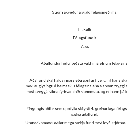
Stjórn ákveður árgjald félagsmeðlima.
III. kafli
Félagsfundir
7. gr.
Aðalfundur hefur æðsta vald í málefnum félagsins
Aðalfund skal halda í mars eða apríl ár hvert. Til hans sk
með auglýsingu á heimasíðu félagsins eða á annan tryggil
með tveggja vikna fyrirvara hið skemmsta, og er hann þá 
Eingungis aðilar sem uppfylla skilyrði 4. greinar laga féla
sækja aðalfund.
Utanaðkomandi aðilar mega sækja fund með leyfi stjórnar. 