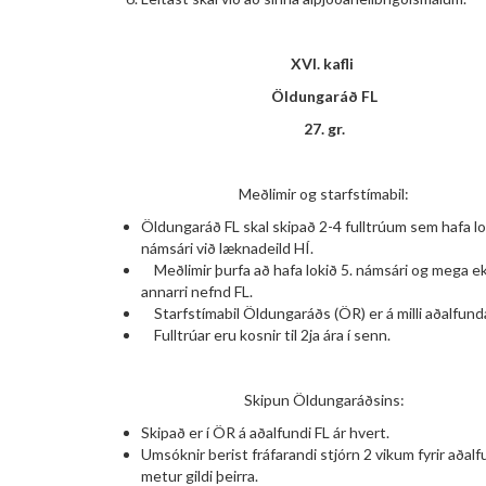
XVI. kafli
Öldungaráð FL
27. gr.
Meðlimir og starfstímabil:
Öldungaráð FL skal skipað 2-4 fulltrúum sem hafa lo
námsári við læknadeild HÍ.
Meðlimir þurfa að hafa lokið 5. námsári og mega ekki
annarri nefnd FL.
Starfstímabil Öldungaráðs (ÖR) er á milli aðalfunda
Fulltrúar eru kosnir til 2ja ára í senn.
Skipun Öldungaráðsins:
Skipað er í ÖR á aðalfundi FL ár hvert.
Umsóknir berist fráfarandi stjórn 2 vikum fyrir aðal
metur gildi þeirra.