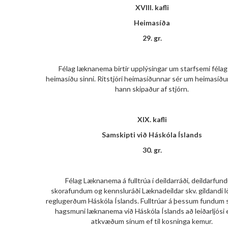
XVIII. kafli
Heimasíða
29. gr.
Félag læknanema birtir upplýsingar um starfsemi félag
heimasíðu sinni. Ritstjóri heimasíðunnar sér um heimasíðu
hann skipaður af stjórn.
XIX. kafli
Samskipti við Háskóla Íslands
30. gr.
Félag Læknanema á fulltrúa í deildarráði, deildarfun
skorafundum og kennsluráði Læknadeildar skv. gildandi 
reglugerðum Háskóla Íslands. Fulltrúar á þessum fundum 
hagsmuni læknanema við Háskóla Íslands að leiðarljósi 
atkvæðum sínum ef til kosninga kemur.