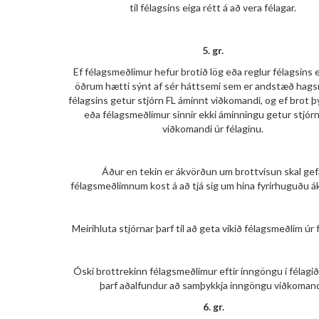
til félagsins eiga rétt á að vera félagar.
5. gr.
Ef félagsmeðlimur hefur brotið lög eða reglur félagsins
öðrum hætti sýnt af sér háttsemi sem er andstæð ha
félagsins getur stjórn FL áminnt viðkomandi, og ef brot þy
eða félagsmeðlimur sinnir ekki áminningu getur stjórn
viðkomandi úr félaginu.
Áður en tekin er ákvörðun um brottvísun skal gef
félagsmeðlimnum kost á að tjá sig um hina fyrirhuguðu á
Meirihluta stjórnar þarf til að geta vikið félagsmeðlim úr 
Óski brottrekinn félagsmeðlimur eftir inngöngu í félagið
þarf aðalfundur að samþykkja inngöngu viðkomand
6. gr.