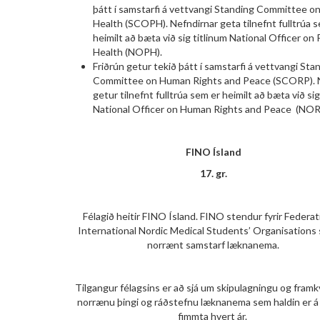
þátt í samstarfi á vettvangi Standing Committee on
Health (SCOPH). Nefndirnar geta tilnefnt fulltrúa 
heimilt að bæta við sig titlinum National Officer on 
Health (NOPH).
Friðrún getur tekið þátt í samstarfi á vettvangi Sta
Committee on Human Rights and Peace (SCORP). 
getur tilnefnt fulltrúa sem er heimilt að bæta við sig
National Officer on Human Rights and Peace (NOR
FINO Ísland
17. gr.
Félagið heitir FINO Ísland. FINO stendur fyrir Federat
International Nordic Medical Students’ Organisations
norrænt samstarf læknanema.
Tilgangur félagsins er að sjá um skipulagningu og fra
norrænu þingi og ráðstefnu læknanema sem haldin er á 
fimmta hvert ár.