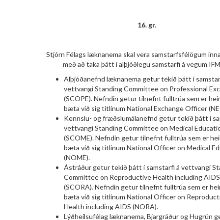
16. gr.
Stjórn Félags læknanema skal vera samstarfsfélögum inn
með að taka þátt í alþjóðlegu samstarfi á vegum IF
Alþjóðanefnd læknanema getur tekið þátt í samstarf
vettvangi Standing Committee on Professional Ex
(SCOPE). Nefndin getur tilnefnt fulltrúa sem er heim
bæta við sig titlinum National Exchange Officer (NE
Kennslu- og fræðslumálanefnd getur tekið þátt í sa
vettvangi Standing Committee on Medical Educati
(SCOME). Nefndin getur tilnefnt fulltrúa sem er hei
bæta við sig titlinum National Officer on Medical E
(NOME).
Ástráður getur tekið þátt í samstarfi á vettvangi S
Committee on Reproductive Health including AIDS
(SCORA). Nefndin getur tilnefnt fulltrúa sem er hei
bæta við sig titlinum National Officer on Reproduct
Health including AIDS (NORA).
Lýðheilsufélag læknanema, Bjargráður og Hugrún ge