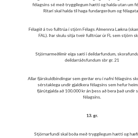
félagsins sé með tryggilegum hætti og halda utan um fé
Ritari skal halda til haga fundargerðum og félagatal
Félagið á tvo fulltrúa í stjórn Félags Almennra Lækna (s
FAL). Þar skulu sitja tveir fulltrúar úr FL sem stjórn sk
Stjórnarmeðlimir eiga sæti í deildarfundum, skorafun
deildarráðsfundum sbr gr. 21
Allar fjárskuldbindingar sem gerðar eru í nafni félagsins sk
sérstaklega undir gjaldkera félagsins sem hefur heimil
fjárútgjalda að 100.000 kr án þess að bera það undir s
félagsins.
13. gr.
Stjórnarfundi skal boða með tryggilegum hætti og hæf