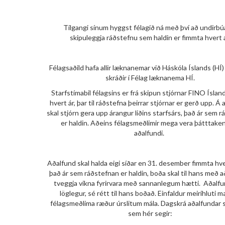
Tilgangi sínum hyggst félagið ná með því að undirbú
skipuleggja ráðstefnu sem haldin er fimmta hvert á
Félagsaðild hafa allir læknanemar við Háskóla Íslands (HÍ
skráðir í Félag læknanema HÍ.
Starfstímabil félagsins er frá skipun stjórnar FINO Íslan
hvert ár, þar til ráðstefna þeirrar stjórnar er gerð upp. Á 
skal stjórn gera upp árangur liðins starfsárs, það ár sem 
er haldin. Aðeins félagsmeðlimir mega vera þátttaken
aðalfundi.
Aðalfund skal halda eigi síðar en 31. desember fimmta hver
það ár sem ráðstefnan er haldin, boða skal til hans með 
tveggja vikna fyrirvara með sannanlegum hætti. Aðalfu
löglegur, sé rétt til hans boðað. Einfaldur meirihluti 
félagsmeðlima ræður úrslitum mála. Dagskrá aðalfundar s
sem hér segir: