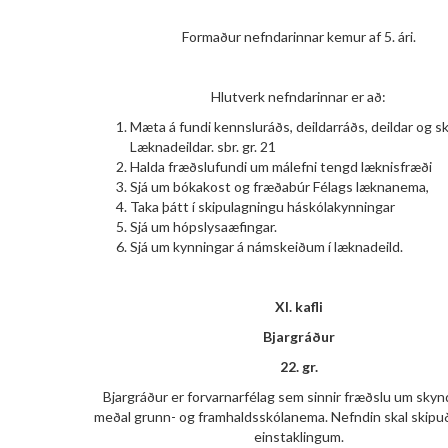
Formaður nefndarinnar kemur af 5. ári.
Hlutverk nefndarinnar er að:
Mæta á fundi kennsluráðs, deildarráðs, deildar og s
Læknadeildar. sbr. gr. 21
Halda fræðslufundi um málefni tengd læknisfræði
Sjá um bókakost og fræðabúr Félags læknanema,
Taka þátt í skipulagningu háskólakynningar
Sjá um hópslysaæfingar.
Sjá um kynningar á námskeiðum í læknadeild.
XI. kafli
Bjargráður
22. gr.
Bjargráður er forvarnarfélag sem sinnir fræðslu um skynd
meðal grunn- og framhaldsskólanema. Nefndin skal skipu
einstaklingum.