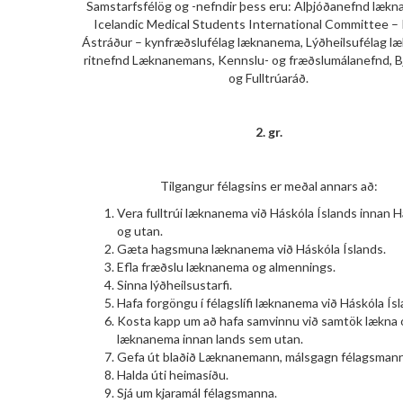
Samstarfsfélög og -nefndir þess eru: Alþjóðanefnd lækn
Icelandic Medical Students International Committee – 
Ástráður – kynfræðslufélag læknanema, Lýðheilsufélag l
ritnefnd Læknanemans, Kennslu- og fræðslumálanefnd, B
og Fulltrúaráð.
2. gr.
Tilgangur félagsins er meðal annars að:
Vera fulltrúi læknanema við Háskóla Íslands innan 
og utan.
Gæta hagsmuna læknanema við Háskóla Íslands.
Efla fræðslu læknanema og almennings.
Sinna lýðheilsustarfi.
Hafa forgöngu í félagslífi læknanema við Háskóla Ísl
Kosta kapp um að hafa samvinnu við samtök lækna 
læknanema innan lands sem utan.
Gefa út blaðið Læknanemann, málsgagn félagsmann
Halda úti heimasíðu.
Sjá um kjaramál félagsmanna.