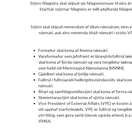
Stjórn félagsins skal skipuð sjö félagsmönnum til eins árs
Starfsár stjórnar félagsins er milli aðalfunda félagsi
Stjórn skal skipuð nemendum af öllum námsárum
, einn 
námsári, auk eins nemenda óháð námsári í stöðu V
Formaður skal koma af fimmta námsári.
Varaformaður sem jafnframt er lánasjóðsfulltrúi l
skal koma af fjórða námsári og vera tengiliður læk
sem heild við Menntasjóð Námsmanna (MSNM).
Gjaldkeri skal koma af þriðja námsári.
Fulltrúi í fulltrúaráði heilbrigðisvísindasviðs skal ko
námsári.
Ritari og samfélagsmiðlastjóri skal koma af fyrsta n
Skemmtanastjóri skal koma af sjötta námsári.
Vice President of External Affairs (VPE) er kosinn á
við upphaf starfstímabils. VPE er fulltrúi og tengilið
ytri félög, sem geta verið íslensk og/eða erlend, þ.á.
IFMSA.