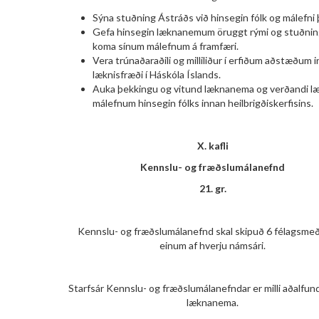
Sýna stuðning Ástráðs við hinsegin fólk og málefni þ
Gefa hinsegin læknanemum öruggt rými og stuðning
koma sínum málefnum á framfæri.
Vera trúnaðaraðili og milliliður í erfiðum aðstæðum 
læknisfræði í Háskóla Íslands.
Auka þekkingu og vitund læknanema og verðandi l
málefnum hinsegin fólks innan heilbrigðiskerfisins.
X. kafli
Kennslu- og fræðslumálanefnd
21. gr.
Kennslu- og fræðslumálanefnd skal skipuð 6 félagsme
einum af hverju námsári.
Starfsár Kennslu- og fræðslumálanefndar er milli aðalfun
læknanema.