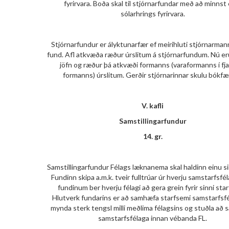
fyrirvara. Boða skal til stjórnarfundar með að minnst
sólarhrings fyrirvara.
Stjórnarfundur er ályktunarfær ef meirihluti stjórnarman
fund. Afl atkvæða ræður úrslitum á stjórnarfundum. Nú e
jöfn og ræður þá atkvæði formanns (varaformanns í fj
formanns) úrslitum. Gerðir stjórnarinnar skulu bókfæ
V. kafli
Samstillingarfundur
14. gr.
Samstillingarfundur Félags læknanema skal haldinn einu si
Fundinn skipa a.m.k. tveir fulltrúar úr hverju samstarfsfél
fundinum ber hverju félagi að gera grein fyrir sinni sta
Hlutverk fundarins er að samhæfa starfsemi samstarfsfé
mynda sterk tengsl milli meðlima félagsins og stuðla að
samstarfsfélaga innan vébanda FL.