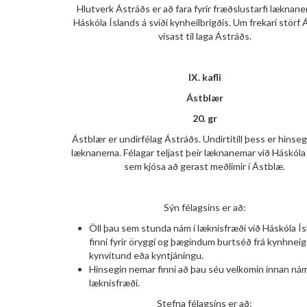
Hlutverk Ástráðs er að fara fyrir fræðslustarfi læknan
Háskóla Íslands á sviði kynheilbrigðis. Um frekari störf
vísast til laga Ástráðs.
IX. kafli
Ástblær
20. gr
Ástblær er undirfélag Ástráðs. Undirtitill þess er hinseg
læknanema. Félagar teljast þeir læknanemar við Háskóla
sem kjósa að gerast meðlimir í Ástblæ.
Sýn félagsins er að:
Öll þau sem stunda nám í læknisfræði við Háskóla Í
finni fyrir öryggi og þægindum burtséð frá kynhneig
kynvitund eða kyntjáningu.
Hinsegin nemar finni að þau séu velkomin innan nám
læknisfræði.
Stefna félagsins er að: