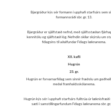
Bjargráður kýs sér formann í upphafi starfsárs sem si
formannsráði sbr. gr. 13.
Bjargráður er sjálfstæð nefnd, með sjálfsstæðan fjárhag
kennitölu og sjálfstæð lög. Nefndin skilar skýrslu um st
félagsins til aðalfundar Félags læknanema.
XII. kafli
Hugrún
23. gr.
Hugrún er forvarnarfélag sem sinnir fræðslu um geðheil
meðal framhaldsskólanema.
Hugrún kýs sér í upphafi starfsárs fulltrúa úr læknisfræði
sæti í samstillingarfundum Félags læknanema sbr. gr.