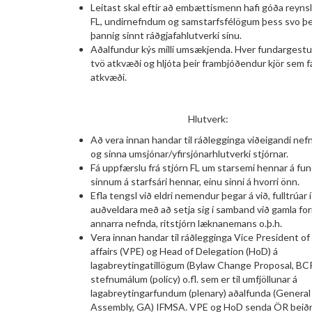
Leitast skal eftir að embættismenn hafi góða reynslu
FL, undirnefndum og samstarfsfélögum þess svo þei
þannig sinnt ráðgjafahlutverki sínu.
Aðalfundur kýs milli umsækjenda. Hver fundargestu
tvö atkvæði og hljóta þeir frambjóðendur kjör sem fá
atkvæði.
Hlutverk:
Að vera innan handar til ráðlegginga viðeigandi nef
og sinna umsjónar/yfirsjónarhlutverki stjórnar.
Fá uppfærslu frá stjórn FL um starsemi hennar á fund
sinnum á starfsári hennar, einu sinni á hvorri önn.
Efla tengsl við eldri nemendur þegar á við, fulltrúar 
auðveldara með að setja sig í samband við gamla f
annarra nefnda, ritstjórn læknanemans o.þ.h.
Vera innan handar til ráðlegginga Vice President of
affairs (VPE) og Head of Delegation (HoD) á
lagabreytingatillögum (Bylaw Change Proposal, BCP
stefnumálum (policy) o.fl. sem er til umfjöllunar á
lagabreytingarfundum (plenary) aðalfunda (General
Assembly, GA) IFMSA. VPE og HoD senda ÖR beiðni