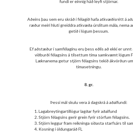
fundi er einnig háð leyfi stjórnar.
Aðeins þau sem eru skráð í félagið hafa atkvæðisrétt á að
ræður meiri hluti greiddra atkvæða úrslitum mála, nema 
getið í lögum þessum.
Ef aðstæður í samfélaginu eru þess eðlis að ekki er unnt
viðburði félagsins á tilsettum tíma samkvæmt lögum 
Læknanema getur stjórn félagsins tekið ákvörðun um
tímasetningu.
8. gr.
Þessi mál skulu vera á dagskrá á aðalfundi:
Lagabreytingartillögur lagðar fyrir aðalfund
Stjórn félagsins gerir grein fyrir störfum félagsins.
Stjórn leggur fram reikninga síðasta starfsárs til sa
Kosning í öldungaráð FL