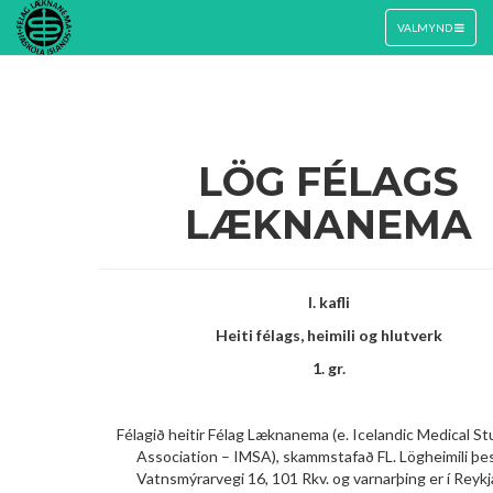
TOGGLE
VALMYND
NAVIGATION
LÖG FÉLAGS
LÆKNANEMA
I. kafli
Heiti félags, heimili og hlutverk
1. gr.
Félagið heitir Félag Læknanema (e. Icelandic Medical S
Association – IMSA), skammstafað FL. Lögheimili þe
Vatnsmýrarvegi 16, 101 Rkv. og varnarþing er í Reykj