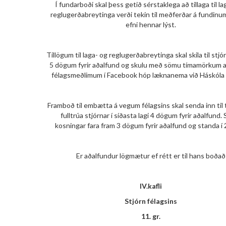
Í fundarboði skal þess getið sérstaklega að tillaga til la
reglugerðabreytinga verði tekin til meðferðar á fundinum
efni hennar lýst.
Tillögum til laga- og reglugerðabreytinga skal skila til stjór
5 dögum fyrir aðalfund og skulu með sömu tímamörkum a
félagsmeðlimum í Facebook hóp læknanema við Háskóla 
Framboð til embætta á vegum félagsins skal senda inn til 
fulltrúa stjórnar í síðasta lagi 4 dögum fyrir aðalfund.
kosningar fara fram 3 dögum fyrir aðalfund og standa í 2
Er aðalfundur lögmætur ef rétt er til hans boðað
IV.kafli
Stjórn félagsins
11. gr.