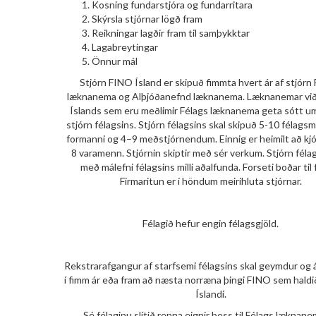
Kosning fundarstjóra og fundarritara
Skýrsla stjórnar lögð fram
Reikningar lagðir fram til samþykktar
Lagabreytingar
Önnur mál
Stjórn FINO Ísland er skipuð fimmta hvert ár af stjórn
læknanema og Alþjóðanefnd læknanema. Læknanemar við
Íslands sem eru meðlimir Félags læknanema geta sótt um
stjórn félagsins. Stjórn félagsins skal skipuð 5-10 félag
formanni og 4–9 meðstjórnendum. Einnig er heimilt að kjós
8 varamenn. Stjórnin skiptir með sér verkum. Stjórn félag
með málefni félagsins milli aðalfunda. Forseti boðar til
Firmaritun er í höndum meirihluta stjórnar.
Félagið hefur engin félagsgjöld.
Rekstrarafgangur af starfsemi félagsins skal geymdur og
í fimm ár eða fram að næsta norræna þingi FINO sem haldi
Íslandi.
Sé félaginu slitið renna eignir þess til Félags læknan