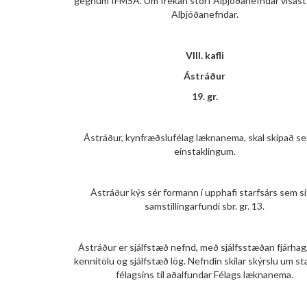
gegnum IFMSA. Um frekari störf Alþjóðanefndar vísast t
Alþjóðanefndar.
VIII. kafli
Ástráður
19. gr.
Ástráður, kynfræðslufélag læknanema, skal skipað s
einstaklingum.
Ástráður kýs sér formann í upphafi starfsárs sem si
samstillingarfundi sbr. gr. 13.
Ástráður er sjálfstæð nefnd, með sjálfsstæðan fjárhag,
kennitölu og sjálfstæð lög. Nefndin skilar skýrslu um st
félagsins til aðalfundar Félags læknanema.