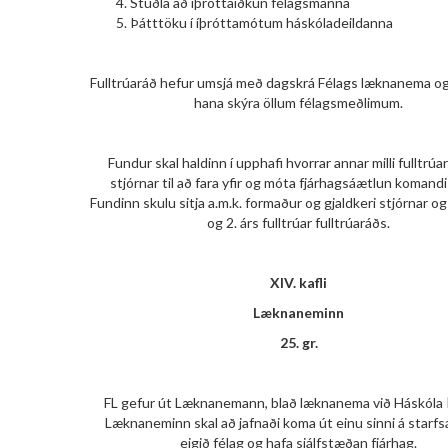
Stuðla að íþróttaiðkun félagsmanna
Þátttöku í íþróttamótum háskóladeildanna
Fulltrúaráð hefur umsjá með dagskrá Félags læknanema og
hana skýra öllum félagsmeðlimum.
Fundur skal haldinn í upphafi hvorrar annar milli fulltrú
stjórnar til að fara yfir og móta fjárhagsáætlun komandi
Fundinn skulu sitja a.m.k. formaður og gjaldkeri stjórnar o
og 2. árs fulltrúar fulltrúaráðs.
XIV. kafli
Læknaneminn
25. gr.
FL gefur út Læknanemann, blað læknanema við Háskóla 
Læknaneminn skal að jafnaði koma út einu sinni á starfsá
eigið félag og hafa sjálfstæðan fjárhag.