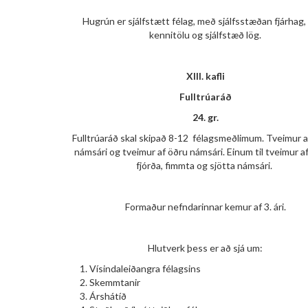
Hugrún er sjálfstætt félag, með sjálfsstæðan fjárhag, 
kennitölu og sjálfstæð lög.
XIII. kafli
Fulltrúaráð
24. gr.
Fulltrúaráð skal skipað 8-12 félagsmeðlimum. Tveimur a
námsári og tveimur af öðru námsári. Einum til tveimur af 
fjórða, fimmta og sjötta námsári.
Formaður nefndarinnar kemur af 3. ári.
Hlutverk þess er að sjá um:
Vísindaleiðangra félagsins
Skemmtanir
Árshátíð